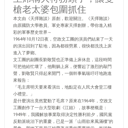
槍老太婆包圍抓住
本文由《天擇雜談》原創，歡迎關注。《天擇雜談》
由原國防大學教員、軍史專家天擇創辦，帶你進入精
彩的軍事歷史世界～
1964年10月12日夜，空政文工團的演員們結束了一天
的演出回到了駐地，因為都很勞累，很快都洗洗上床
進入了夢鄉。
文工團的副團長劉敬賢也正準備上床休息，這段時間
可把他給忙壞了，他剛躺上床，便響起了激烈的敲門
聲，劉敬賢只得起來開門，一個幹事氣喘吁吁地跑進
來報告：
「毛主席明天要來看演出，地點定在人民大會堂三樓
小禮堂。」
是什麼演出竟然驚動了毛席？原來在1964年，空政文
工團創作了一台大型歌劇《江姐》，故事梗概是：
1949年，我國解放事業取得決定性勝利前夕，國民黨
反動派統治下的重慶，已是一派「山雨欲來風滿樓"的