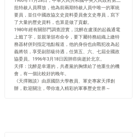
1960年11月28日，中華人民共和國中央人民政府第二
批特赦人員釋放，他為前兩期特赦人員中唯一的軍統
要員，並任中國政協文史資料委員會文史專員，寫下
了大量的歷史資料，也算是做了貢獻。
1980年經有關部門調查證實，沈醉在盧漢的起義通電
上籤了字，並親筆頒布命令，要下屬特務組織上繳特
務器材併到指定地點報道，他的身份也由戰犯改為起
義將領，享受副部級待遇，任第五、六、七屆全國政
協委員。1996年3月18日因肺癌病逝於北京。
天擇：沈醉是幸運的，共產黨的胸懷給了他重生的機
會，有一個比較好的晚年。
《天擇雜談》由原國防大學教員、軍史專家天擇創
辦，歡迎關注，帶你進入精彩的軍事歷史世界～