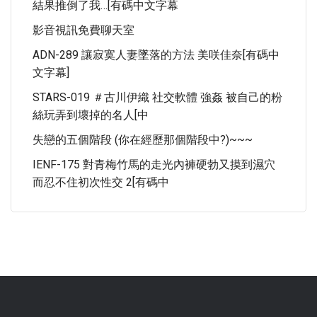
結果推倒了我…[有碼中文字幕
影音視訊免費聊天室
ADN-289 讓寂寞人妻墜落的方法 美咲佳奈[有碼中
文字幕]
STARS-019 ＃古川伊織 社交軟體 強姦 被自己的粉
絲玩弄到壞掉的名人[中
失戀的五個階段 (你在經歷那個階段中?)~~~
IENF-175 對青梅竹馬的走光內褲硬勃又摸到濕穴
而忍不住初次性交 2[有碼中