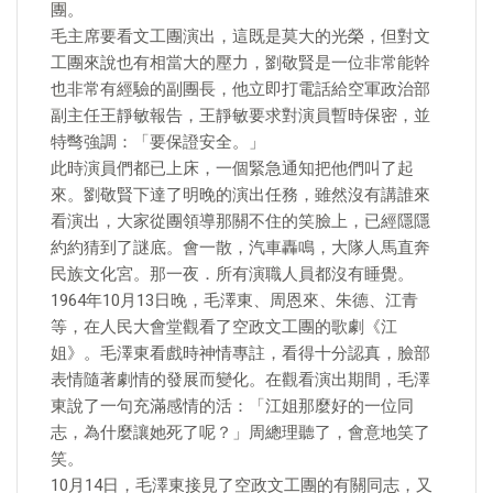
團。
毛主席要看文工團演出，這既是莫大的光榮，但對文
工團來說也有相當大的壓力，劉敬賢是一位非常能幹
也非常有經驗的副團長，他立即打電話給空軍政治部
副主任王靜敏報告，王靜敏要求對演員暫時保密，並
特彆強調：「要保證安全。」
此時演員們都已上床，一個緊急通知把他們叫了起
來。劉敬賢下達了明晚的演出任務，雖然沒有講誰來
看演出，大家從團領導那關不住的笑臉上，已經隱隱
約約猜到了謎底。會一散，汽車轟鳴，大隊人馬直奔
民族文化宮。那一夜．所有演職人員都沒有睡覺。
1964年10月13日晚，毛澤東、周恩來、朱德、江青
等，在人民大會堂觀看了空政文工團的歌劇《江
姐》。毛澤東看戲時神情專註，看得十分認真，臉部
表情隨著劇情的發展而變化。在觀看演出期間，毛澤
東說了一句充滿感情的活：「江姐那麼好的一位同
志，為什麼讓她死了呢？」周總理聽了，會意地笑了
笑。
10月14日，毛澤東接見了空政文工團的有關同志，又