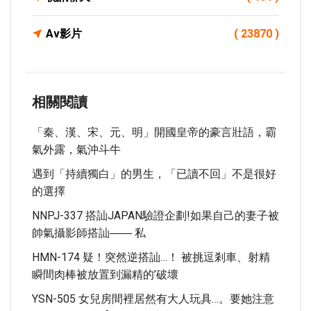
Av影片
( 23870 )
相關閱讀
「秦、漢、宋、元、明」開國皇帝的豪言壯語，霸
氣外露，氣沖斗牛
遇到「持續獨白」的男生，「已讀不回」不是很好
的選擇
NNPJ-337 搭訕JAPAN驗證企劃!如果自己的妻子被
帥氣攝影師搭訕―― 私
HMN-174 疑！突然逆搭訕…！ 被挑逗剎車、射精
瞬間肉棒被放置到漏精的’破壞
YSN-505 女兒房間裡居然有大人玩具…。要她注意