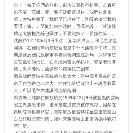
說：「看了你們的歌劇，劇本改寫得不錯嘛。是否可
以不要『江姐』死。要把沈養齋抓住，沈醉在北京
嘛，大特務頭子，我們早已抓住了，沈醉的檢查我都
看過了嘛。」至於如何抓沈醉，毛澤東說：「就讓雙
槍老太婆把沈醉包圍住，不要跑掉了，要抓住嘛。」
沈醉於1914年6月3日出生，湖南湘潭人，和毛主席是
同鄉，在國民黨內最後官階是中華民國陸軍中將，長
期服務於國民政府軍事委員會調查統計局，深得軍統
長官戴笠的信任。在軍統局素以年紀小、資格老而著
稱，與周養浩，徐遠舉並稱軍統三劍客。
因為沈醉當時在軍統的名氣太大，對中國共產黨的革
命工作危害也非常大，抓住沈醉從政治上來說意義重
大，所以毛主席建議讓沈醉落網。
而實際上沈醉在解放後於1949年12月9日被起義的雲南
省主席盧漢扣押，後來被盧漢當成被俘戰犯，囚禁在
昆明陸軍模範監獄，雲南解放後被轉移至重慶歌樂山
白公館戰犯管理所，後同宋希濂轉去北京功德林戰犯
管理所。