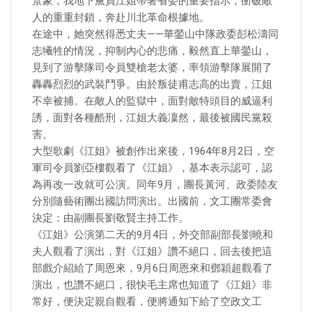
景象，我地下黨員江姐帶著省委的重要指示，衝破敵
人的重重封鎖，奔赴川北革命根據地。
在途中，她突然得悉丈夫——華鎣山中隊政委彭松濤同
志犧牲的情況，抑制內心的悲痛，毅然直上華鎣山，
見到了游擊隊司令員雙槍老太婆，率領游擊隊展開了
轟轟烈烈的武裝鬥爭。由於叛徒甫志高的出賣，江姐
不幸被捕。在敵人的監獄中，面對敵特頭目的威逼利
誘，面對各種酷刑，江姐大義凜然，最後被國民黨殺
害。
大型歌劇《江姐》被創作出來後，1964年8月2日，空
軍司令員劉亞樓觀看了《江姐》，基本表示認可，認
為再改一改就可公演。同年9月，團長黃河、政委陸友
分別隨藝術團出國訪問演出。出國前，文工團常委會
決定：由副團長劉敬賢主持工作。
《江姐》公演第二天的9月4日，外交部副部長劉曉和
夫人觀看了演出，對《江姐》讚不絕口，回去後把這
部戲介紹給了周恩來，9月6日周恩來和鄧穎超觀看了
演出，也讚不絕口，很快毛主席也知道了《江姐》非
常好，便決定親自觀看，便將通知下給了空政文工