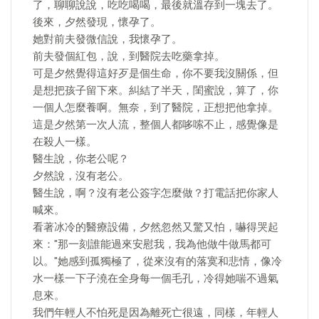
了，聊聊說說，吃吃喝喝，最後就溫存到一塊去了。
後來，夕然發現，懷孕了。
她對前夫發微信說，我懷孕了。
前夫發個紅包，說，到醫院去吃藥拿掉。
可是夕然覺得這好歹是個生命，你不要我沒關係，但
是想把孩子留下來。糾結了半天，閨蜜說，算了，你
一個人怎麼養啊。無奈，到了醫院，正想把他拿掉。
這是夕然第一次人流，整個人都哆嗦不止，感覺像是
在殺人一樣。
醫生說，你老公呢？
夕然說，沒有老公。
醫生說，啊？沒有老公簽字怎麼做？打電話把你家人
喊來。
看著冰冷的醫療設備，夕然忽然又驚又怕，嚇得哭起
來："那一刻誰能過來安慰我，我為他做牛做馬都可
以。"她感到孤獨極了，從來沒有的落寞和悲情，像冷
水一樣一下子澆在全身每一個毛孔，冷得她喘不過氣
息來。
我們年輕人不怕死是因為離死亡很遠，同樣，年輕人