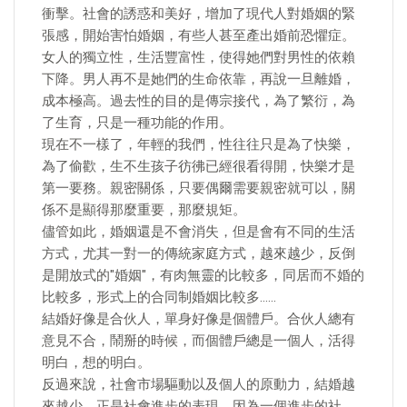
衝擊。社會的誘惑和美好，增加了現代人對婚姻的緊
張感，開始害怕婚姻，有些人甚至產出婚前恐懼症。
女人的獨立性，生活豐富性，使得她們對男性的依賴
下降。男人再不是她們的生命依靠，再說一旦離婚，
成本極高。過去性的目的是傳宗接代，為了繁衍，為
了生育，只是一種功能的作用。
現在不一樣了，年輕的我們，性往往只是為了快樂，
為了偷歡，生不生孩子彷彿已經很看得開，快樂才是
第一要務。親密關係，只要偶爾需要親密就可以，關
係不是顯得那麼重要，那麼規矩。
儘管如此，婚姻還是不會消失，但是會有不同的生活
方式，尤其一對一的傳統家庭方式，越來越少，反倒
是開放式的"婚姻"，有肉無靈的比較多，同居而不婚的
比較多，形式上的合同制婚姻比較多……
結婚好像是合伙人，單身好像是個體戶。合伙人總有
意見不合，鬧掰的時候，而個體戶總是一個人，活得
明白，想的明白。
反過來說，社會市場驅動以及個人的原動力，結婚越
來越少，正是社會進步的表現。因為一個進步的社