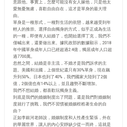
意跟他。事實上，怎麼可能沒有女人嫁他，只是他太
愛無憂無慮，喜歡自由自在，這才是單身的最大理
由。
單身是一種形式，一種對生活的依戀，越來越受到年
輕人的推崇。選擇自由獨身的方式，似乎正成為生活
的一種，即便有人結婚了，也開始選擇丁克，我們不
僅喊出來，還要做出來。據民政部的數據顯示，2018
年中國單身成年人口已經超過2.4億，獨居成年人口超
過7700萬。
忽然之間，結婚是非主流，不婚才是我們訴求的主
題。美國和法國，上個世紀還只有30%單身，現在飆
升到50%。日本也到了40%，我們國家大陸到了2個
億，2個億也有14%以上，並且趨勢不斷增加。
我們不想結婚，都喜歡玩獨身主義。
到底是我們的婚姻制度出了問題，還是我們對婚姻制
度就行了挑戰，我們不習慣被婚姻桎梏著生命的自
由？
正如李銀河老師說，婚姻制度和人性產生緊張，外在
的華麗世界，讓人的內心安靜缺少從一而終，這就是