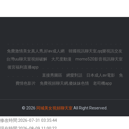
.
.
.
.
.
.
.
.
.
.
.
.
.
.
.
.
.
.
.
.
.
.
.
.
免費激情美女真人秀,好av成人網
韓國視訊聊天室,qq樂視訊交友
台灣uu聊天室視頻破解
大尺度動漫
momo520影音視訊聊天室
後宮福利直播app
.
.
.
.
.
.
.
.
.
.
.
.
.
.
.
.
.
.
.
.
.
.
.
.
直接秀圖區
網愛對話
日本成人av電影
免
費情色影片
免費視頻聊天網,傻妹妹色情
老司機app
© 2026
同城美女視頻聊天室
All Right Reserved.
修改時間:2026-07-31 03:35:44
現在時間:2026-08-09 11:00:22