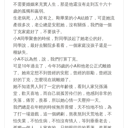
不需要婚姻來充實人生，那是他還沒有走到五十六十
歲的孤獨和羸弱。
生老病死，人皆有之。剛畢業的小A結婚了，可是她流
產很多次，老公總是安慰她，沒有關係，我們做一個
丁克家庭好了，不要孩子。
小A同學聚會的時候，對同學談起了她老公的好。
同學說，最好去醫院多看看，一個家庭沒孩子還是一
種缺失。
小A不以為然，說，我們打算丁克。
可是10年過去了，今年35歲的小A和他老公正式離婚
了。她肯定想不到曾經的安慰，曾經的鼓勵，曾經說
好的丁克，怎麼現在就離婚了。
她不知道男人到了一定的年齡後，看到人家兒孫滿
堂，歡天喜地，而自己就孤苦伶仃的，他感到非常的
失落，痛苦，羨慕，所以她心情一天壓抑一天。
我們總是在年輕的時候無所畏懼，天不怕地不怕，為
了打一場遊戲，追一個網劇，熬夜熬到天荒地老，不
怕失業，不怕生病，不怕沒有情人，等到垂垂老去，
孤獨一個人，人家有的，只能眼巴巴的看著，羨慕嫉