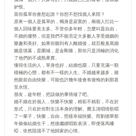
妒恨。
當你孤單你會想起誰？你想不想找個人來陪？
原來一個人是孤單的，獨身是寂寞的，兩個人扛比一
個人回味要美太多。不管你多年輕，怎麼叫囂自由，
不婚的優勢，但是我們不能否定大多數人享受婚姻的
樂趣和美好。如果你聽到有人離婚後，就百般臭罵婚
姻是墳墓，是圍城，是金剛箍，那你只是消極的消化
了他們的不成熟果實。
懂得生活的人，單身也好，結婚也罷，只要充滿一顆
積極的心態，都有不一樣的人生。不婚越來越多，雖
然眼前自由快樂，可能也許幾年後會有後悔的剎那甚
至永恆。
朋友，趁年輕，把該做的事情做了吧。
婚不婚在於個人，快樂不快樂，精彩不精彩，不在於
形式，只在於你對生活本身的理解。費玉清唱情歌唱
了一輩子，快樂，自由，照樣幸福快樂。而劉德華那
年偷偷結婚生子，然後繼續唱歌表演，即便落馬嗓
啞，依然阻擋不了他歸家的心情。