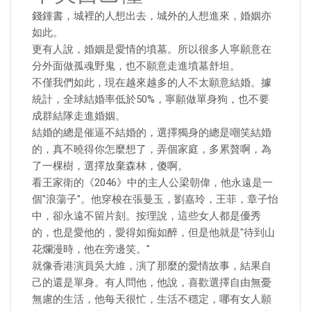
錢鍾書，城裡的人想出去，城外的人想進來，婚姻亦
如此。
更有人說，婚姻是愛情的墳墓。所以很多人寧願意在
分外面做孤魂野鬼，也不願意走進墳墓舒坦。
不僅我們如此，現在越來越多的人不太願意結婚。據
統計，全球結婚率低於50%，寧願做單身狗，也不要
成群結隊走進婚姻。
結婚的總是催逼不結婚的，選擇獨身的總是嘲笑結婚
的，真不曉得你怎麼想了，弄個家庭，多累贅啊，為
了一棵樹，選擇放棄森林，傻啊。
看王家衛的《2046》中的主人公梁朝偉，他永遠是一
個"浪蕩子"。他穿梭在張曼玉，劉嘉玲，王菲，章子怡
中，卻永遠不留片刻。按理說，這些女人都是優秀
的，也是愛他的，愛得如痴如醉，但是他就是"待到山
花爛漫時，他在旁邊笑。"
就像香港演員吳大維，演了那麼的愛情故事，結果自
己的還是單身。有人問他，他說，喜歡選擇自由無憂
無慮的生活，他每天很忙，生活不穩定，哪有女人願