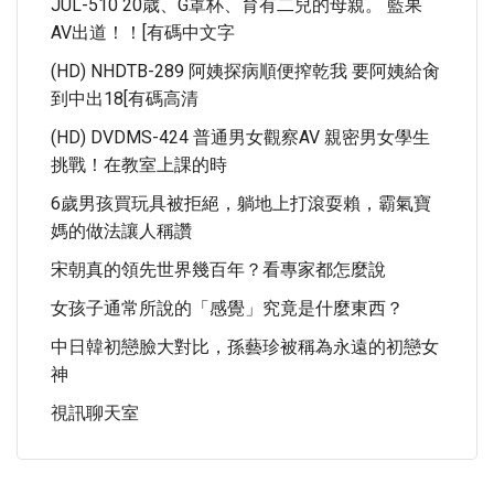
JUL-510 20歳、G罩杯、育有二兒的母親。 藍果
AV出道！！[有碼中文字
(HD) NHDTB-289 阿姨探病順便搾乾我 要阿姨給肏
到中出18[有碼高清
(HD) DVDMS-424 普通男女觀察AV 親密男女學生
挑戰！在教室上課的時
6歲男孩買玩具被拒絕，躺地上打滾耍賴，霸氣寶
媽的做法讓人稱讚
宋朝真的領先世界幾百年？看專家都怎麼說
女孩子通常所說的「感覺」究竟是什麼東西？
中日韓初戀臉大對比，孫藝珍被稱為永遠的初戀女
神
視訊聊天室