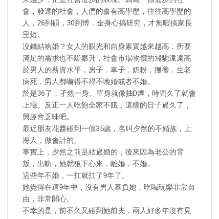
會，發達的社會，人們的會有高學歷，往往高學歷的
人，26到碩，30到博，全身心搞研究，才無暇搞家長
里短。
沒錢結啥婚？女人的眼光和自身素質越來越高，所要
滿足的需求也不斷攀升，社會市場物價的飛馳遠遠高
於男人的薪資水平，房子，車子，奶粉，撫養，生老
病死，男人都嚇得不得不晚婚或者不婚。
於是36了，孑然一身。單身就像抽D煙，時間久了就會
上癮。反正一人吃飽全家不餓，這樣的日子過久了，
興趣會乏味吧。
最近朋友花醬碰到一個35歲，名叫夕然的不婚族，上
海人，做會計的。
事實上，夕然之前是結過婚的，後來因為老公的背
叛，出軌，她就狠下心來，離婚，不婚。
這些年不婚，一扛就扛了9年了。
她覺得在這9年中，沒有男人辜負她，吃喝玩樂非常自
由，非常開心。
不幸的是，前不久又碰到她前夫，兩人好多年沒有見